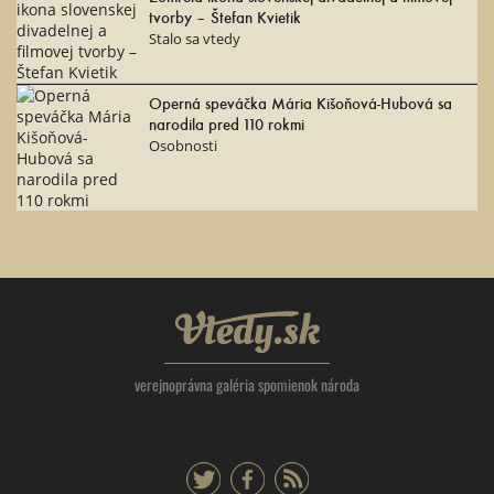
tvorby – Štefan Kvietik
Stalo sa vtedy
Operná speváčka Mária Kišoňová-Hubová sa
narodila pred 110 rokmi
Osobnosti
Vtedy.sk
verejnoprávna galéria spomienok národa