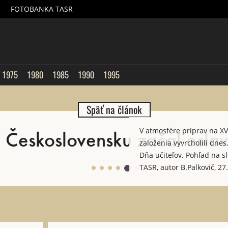
é
FOTOBANKA TASR
sk
1975
1980
1985
1990
1995
Späť na článok
v Československu začal osla
V atmosfére príprav na XVI.
založenia vyvrcholili dnes
Dňa učiteľov. Pohľad na sl
TASR, autor B.Palkovič, 2