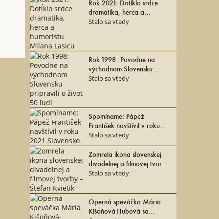
Rok 2021: Dotĺklo srdce
dramatika, herca a
humoristu Milana Lasicu
Stalo sa vtedy
Rok 1998: Povodne na
východnom Slovensku
pripravili o život 50 ľudí
Stalo sa vtedy
Spomíname: Pápež
František navštívil v roku
2021 Slovensko
Stalo sa vtedy
Zomrela ikona slovenskej
divadelnej a filmovej tvorby
– Štefan Kvietik
Stalo sa vtedy
Operná speváčka Mária
Kišoňová-Hubová sa