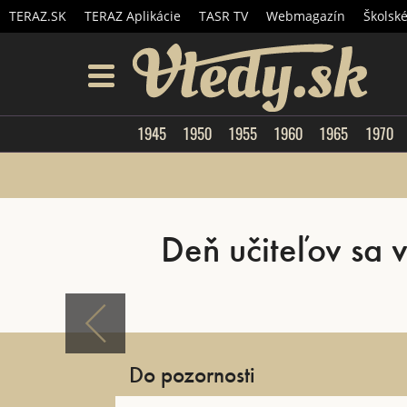
TERAZ.SK
TERAZ Aplikácie
TASR TV
Webmagazín
Školsk
Vtedy.
menu
1945
1950
1955
1960
1965
1970
Deň učiteľov sa 
Do pozornosti