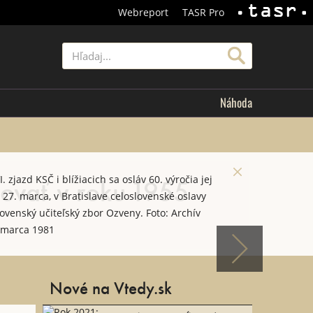
Webreport
TASR Pro
TASR
Hľadať
Náhoda
vovať v roku 1955
 zjazd KSČ i blížiacich sa osláv 60. výročia jej
, 27. marca, v Bratislave celoslovenské oslavy
ovenský učiteľský zbor Ozveny. Foto: Archív
7.marca 1981
Nové na Vtedy.sk