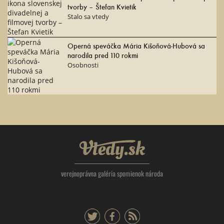
tvorby – Štefan Kvietik
Stalo sa vtedy
Operná speváčka Mária Kišoňová-Hubová sa
narodila pred 110 rokmi
Osobnosti
Vtedy.sk
verejnoprávna galéria spomienok národa