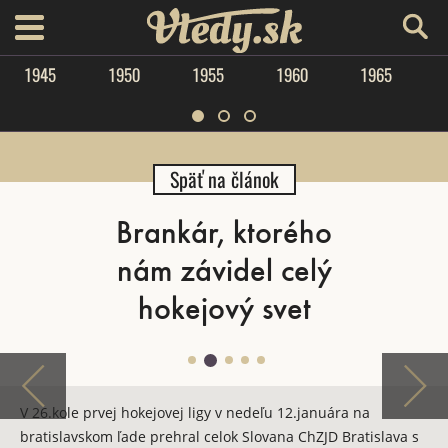
Vtedy.sk
menu
1945
1950
1955
1960
1965
Späť na článok
Brankár, ktorého
nám závidel celý
hokejový svet
V 26.kole prvej hokejovej ligy v nedeľu 12.januára na
bratislavskom ľade prehral celok Slovana ChZJD Bratislava s