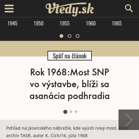
Vtedy.sk
menu
1945
1950
1955
1960
1965
Späť na článok
Rok 1968:Most SNP
vo výstavbe, blíži sa
asanácia podhradia
Pohľad na Jesenského nábrežie, kde vyústi nový most. Foto:
archív TASR, autor K. Cích/16. júla 1968