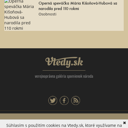
Operná speváčka Mária Kišoňová-Hubová sa
narodila pred 110 rokmi
Osobnosti
Vtedy.sk
verejnoprávna galéria spomienok národa
twitter
facebook
rss
Tlačová agentúra Slovenskej republiky, Dúbravská cesta 14 841 04 Bratislava -
✖
Súhlasím s použitím cookies na Vtedy.sk, ktoré využívame na
mestská časť Karlova Ves, IČO: 31320414, EV 42/22/SWP