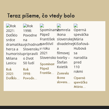
Teraz píšeme, čo vtedy bolo
Spomíname:
Pápež
Rok
Rok
František
Zomrela
2021:
1998:
navštívil v
ikona
Operná
Dotĺklo
Povodne
roku
slovenskej
speváčka
srdce
na
2021
divadelnej
Mária
dramatika,
východnom
Slovensko
a filmovej
Kišoňová-
herca a
Slovensku
tvorby –
Hubová
humoristu
pripravili
Štefan
sa
Milana
o život
Kvietik
narodila
Lasicu
50 ľudí
pred 110