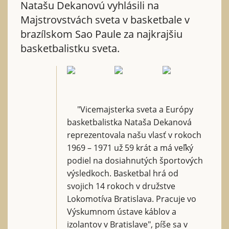
Natašu Dekanovú vyhlásili na
Majstrovstvách sveta v basketbale v
brazílskom Sao Paule za najkrajšiu
basketbalistku sveta.
"Vicemajsterka sveta a Európy
basketbalistka Nataša Dekanová
reprezentovala našu vlasť v rokoch
1969 – 1971 už 59 krát a má veľký
podiel na dosiahnutých športových
výsledkoch. Basketbal hrá od
svojich 14 rokoch v družstve
Lokomotíva Bratislava. Pracuje vo
Výskumnom ústave káblov a
izolantov v Bratislave", píše sa v