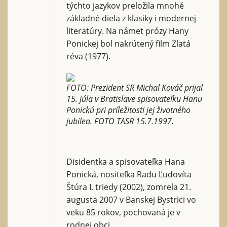
týchto jazykov preložila mnohé
základné diela z klasiky i modernej
literatúry. Na námet prózy Hany
Ponickej bol nakrútený film Zlatá
réva (1977).
FOTO: Prezident SR Michal Kováč prijal
15. júla v Bratislave spisovateľku Hanu
Ponickú pri príležitosti jej životného
jubilea. FOTO TASR 15.7.1997.
Disidentka a spisovateľka Hana
Ponická, nositeľka Radu Ľudovíta
Štúra I. triedy (2002), zomrela 21.
augusta 2007 v Banskej Bystrici vo
veku 85 rokov, pochovaná je v
rodnej obci.