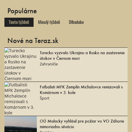
Populárne
Tento týždeň
Minulý týždeň
Dlhodobo
Nové na Teraz.sk
Turecko vyzvalo Ukrajinu a Rusko na zastavenie
útokov v Čiernom mori
Zahraničie
Futbalisti MFK Zemplín Michalovce remizovali s
Komárnom v 3. kole
Šport
OÚ Malacky vyhlásil pre požiar vo VO Záhorie
mimoriadnu situáciu