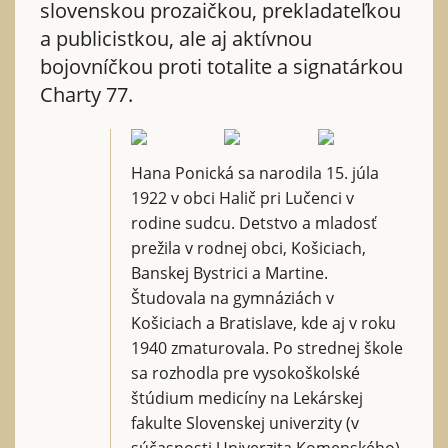
slovenskou prozaičkou, prekladateľkou
a publicistkou, ale aj aktívnou
bojovníčkou proti totalite a signatárkou
Charty 77.
Hana Ponická sa narodila 15. júla
1922 v obci Halič pri Lučenci v
rodine sudcu. Detstvo a mladosť
prežila v rodnej obci, Košiciach,
Banskej Bystrici a Martine.
Študovala na gymnáziách v
Košiciach a Bratislave, kde aj v roku
1940 zmaturovala. Po strednej škole
sa rozhodla pre vysokoškolské
štúdium medicíny na Lekárskej
fakulte Slovenskej univerzity (v
súčasnosti Univerzita Komenského)