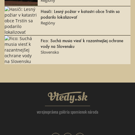
Regióny
Hasiči: Lesný požiar v katastri obce Trstín sa
podarilo lokalizovať
Regióny
Fico: Suchá musia viesť k razantnejšej ochrane
vody na Slovensku
Slovensko
Vtedy.sk
verejnoprávna galéria spomienok národa