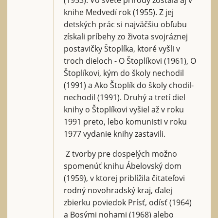
knihe Medvedí rok (1955). Z jej
detských prác si najväčšiu obľubu
získali príbehy zo života svojráznej
postavičky Štoplíka, ktoré vyšli v
troch dieloch - O Štoplíkovi (1961), O
Štoplíkovi, kým do školy nechodil
(1991) a Ako Štoplík do školy chodil-
nechodil (1991). Druhý a tretí diel
knihy o Štoplíkovi vyšiel až v roku
1991 preto, lebo komunisti v roku
1977 vydanie knihy zastavili.
Z tvorby pre dospelých možno
spomenúť knihu Ábelovský dom
(1959), v ktorej priblížila čitateľovi
rodný novohradský kraj, ďalej
zbierku poviedok Prísť, odísť (1964)
a Bosými nohami (1968) alebo