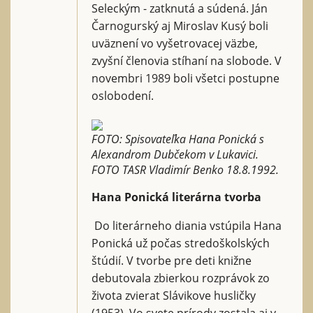
Seleckým - zatknutá a súdená. Ján
Čarnogurský aj Miroslav Kusý boli
uväznení vo vyšetrovacej väzbe,
zvyšní členovia stíhaní na slobode. V
novembri 1989 boli všetci postupne
oslobodení.
FOTO: Spisovateľka Hana Ponická s
Alexandrom Dubčekom v Lukavici.
FOTO TASR Vladimír Benko 18.8.1992.
Hana Ponická literárna tvorba
Do literárneho diania vstúpila Hana
Ponická už počas stredoškolských
štúdií. V tvorbe pre deti knižne
debutovala zbierkou rozprávok zo
života zvierat Slávikove husličky
(1953). Vo svete prírody zostala aj v