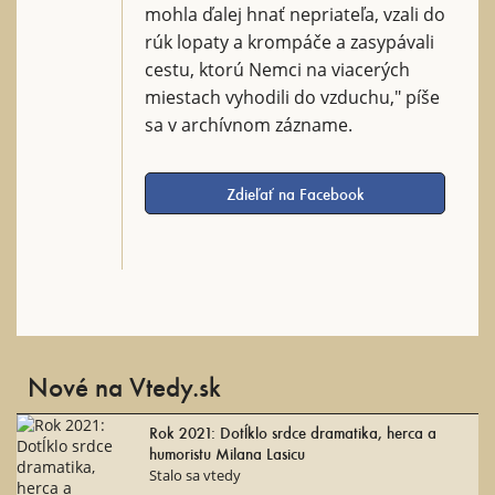
mohla ďalej hnať nepriateľa, vzali do
rúk lopaty a krompáče a zasypávali
cestu, ktorú Nemci na viacerých
miestach vyhodili do vzduchu," píše
sa v archívnom zázname.
Zdieľať na Facebook
Nové na Vtedy.sk
Rok 2021: Dotĺklo srdce dramatika, herca a
humoristu Milana Lasicu
Stalo sa vtedy