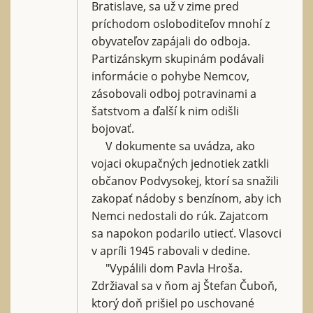
Bratislave, sa už v zime pred
príchodom osloboditeľov mnohí z
obyvateľov zapájali do odboja.
Partizánskym skupinám podávali
informácie o pohybe Nemcov,
zásobovali odboj potravinami a
šatstvom a ďalší k nim odišli
bojovať.
V dokumente sa uvádza, ako
vojaci okupačných jednotiek zatkli
občanov Podvysokej, ktorí sa snažili
zakopať nádoby s benzínom, aby ich
Nemci nedostali do rúk. Zajatcom
sa napokon podarilo utiecť. Vlasovci
v apríli 1945 rabovali v dedine.
"Vypálili dom Pavla Hroša.
Zdržiaval sa v ňom aj Štefan Čuboň,
ktorý doň prišiel po uschované