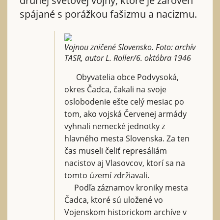
druhej svetovej vojny, ktoré je zároveň
spájané s porážkou fašizmu a nacizmu.
Vojnou zničené Slovensko. Foto: archív
TASR, autor L. Roller/6. októbra 1946
Obyvatelia obce Podvysoká,
okres Čadca, čakali na svoje
oslobodenie ešte celý mesiac po
tom, ako vojská Červenej armády
vyhnali nemecké jednotky z
hlavného mesta Slovenska. Za ten
čas museli čeliť represáliám
nacistov aj Vlasovcov, ktorí sa na
tomto území zdržiavali.
Podľa záznamov kroniky mesta
Čadca, ktoré sú uložené vo
Vojenskom historickom archíve v