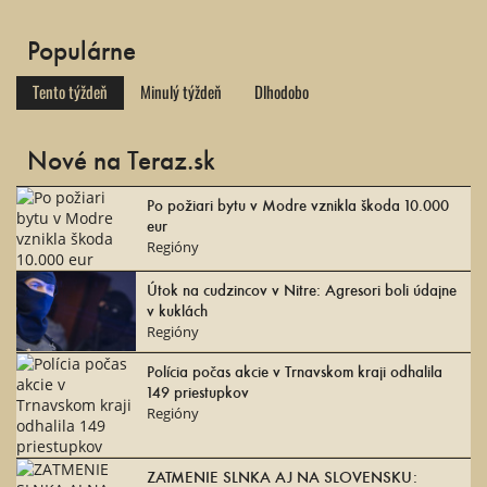
Populárne
Tento týždeň
Minulý týždeň
Dlhodobo
Nové na Teraz.sk
Po požiari bytu v Modre vznikla škoda 10.000
eur
Regióny
Útok na cudzincov v Nitre: Agresori boli údajne
v kuklách
Regióny
Polícia počas akcie v Trnavskom kraji odhalila
149 priestupkov
Regióny
ZATMENIE SLNKA AJ NA SLOVENSKU: