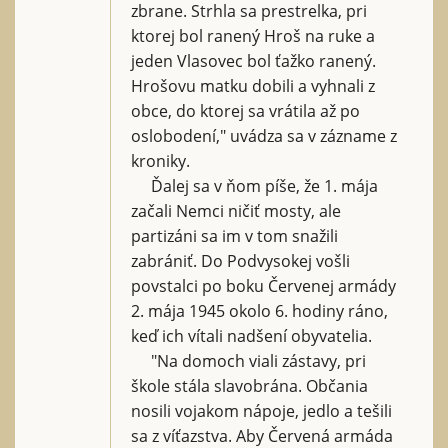
zbrane. Strhla sa prestrelka, pri
ktorej bol ranený Hroš na ruke a
jeden Vlasovec bol ťažko ranený.
Hrošovu matku dobili a vyhnali z
obce, do ktorej sa vrátila až po
oslobodení," uvádza sa v zázname z
kroniky.
Ďalej sa v ňom píše, že 1. mája
začali Nemci ničiť mosty, ale
partizáni sa im v tom snažili
zabrániť. Do Podvysokej vošli
povstalci po boku Červenej armády
2. mája 1945 okolo 6. hodiny ráno,
keď ich vítali nadšení obyvatelia.
"Na domoch viali zástavy, pri
škole stála slavobrána. Občania
nosili vojakom nápoje, jedlo a tešili
sa z víťazstva. Aby Červená armáda