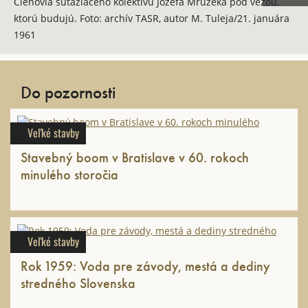
Členovia súťažiaceho kolektívu Jozefa Mrúzeka pod vežou,
ktorú budujú. Foto: archív TASR, autor M. Tuleja/21. januára
1961
Do pozornosti
Veľké stavby
Stavebný boom v Bratislave v 60. rokoch
minulého storočia
Veľké stavby
Rok 1959: Voda pre závody, mestá a dediny
stredného Slovenska