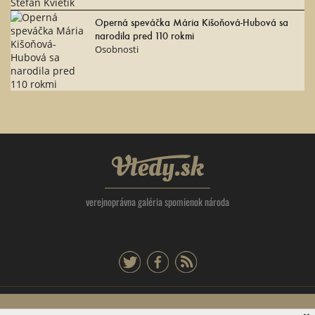
Operná speváčka Mária Kišoňová-Hubová sa
narodila pred 110 rokmi
Osobnosti
Vtedy.sk
verejnoprávna galéria spomienok národa
twitter
facebook
rss
Tlačová agentúra Slovenskej republiky, Dúbravská cesta 14 841 04 Bratislava -