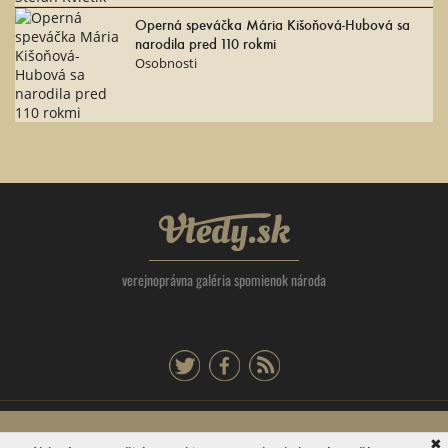
Operná speváčka Mária Kišoňová-Hubová sa
narodila pred 110 rokmi
Osobnosti
Vtedy.sk
verejnoprávna galéria spomienok národa
twitter
facebook
rss
Tlačová agentúra Slovenskej republiky, Dúbravská cesta 14 841 04 Bratislava -
✖