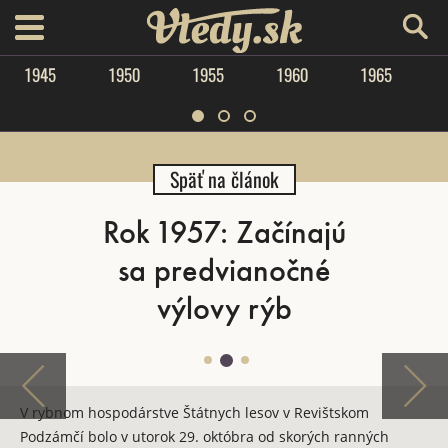
Vtedy.sk
menu
1945
1950
1955
1960
1965
Späť na článok
Rok 1957: Začínajú
sa predvianočné
výlovy rýb
V rybnom hospodárstve Štátnych lesov v Revištskom
Podzámčí bolo v utorok 29. októbra od skorých ranných