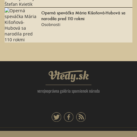
Operná speváčka Mária Kišoňová-Hubová sa
narodila pred 110 rokmi
Osobnosti
Vtedy.sk
verejnoprávna galéria spomienok národa
twitter
facebook
rss