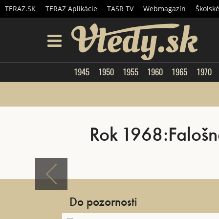
TERAZ.SK
TERAZ Aplikácie
TASR TV
Webmagazín
Školsk
Vtedy.
menu
1945
1950
1955
1960
1965
1970
Rok 1968:Falošné 
Do pozornosti