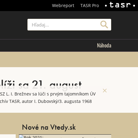
Webreport
TASR Pro
TASR
Hľadať
Náhoda
líži sa 21. august
Z L. I. Brežnev sa lúči s prvým tajomníkom ÚV
chív TASR, autor I. Dubovský/3. augusta 1968
Nové na Vtedy.sk