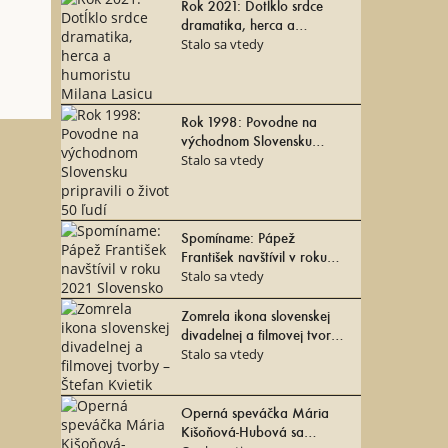
Rok 2021: Dotĺklo srdce
dramatika, herca a
Ústava Slovenskej republiky má 30 rokov
humoristu Milana Lasicu
Stalo sa vtedy
Rok 1998: Povodne na
východnom Slovensku
pripravili o život 50 ľudí
Stalo sa vtedy
Spomíname: Pápež
František navštívil v roku
2021 Slovensko
Stalo sa vtedy
Zomrela ikona slovenskej
divadelnej a filmovej tvorby
– Štefan Kvietik
Stalo sa vtedy
Operná speváčka Mária
Kišoňová-Hubová sa