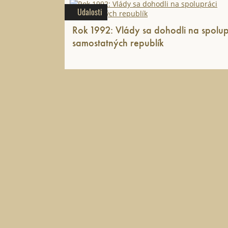
Udalosti
Rok 1992: Vlády sa dohodli na spolup
samostatných republík