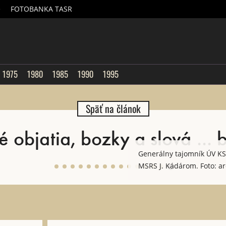
é
FOTOBANKA TASR
sk
1975
1980
1985
1990
1995
Späť na článok
objatia, bozky a slová ... b
Generálny tajomník ÚV KSS
MSRS J. Kádárom. Foto: ar