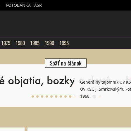
é
FOTOBANKA TASR
sk
1975
1980
1985
1990
1995
Späť na článok
objatia, bozky a slová ... b
Generálny tajomník ÚV KSS
ÚV KSČ J. Smrkovským. Fot
1968