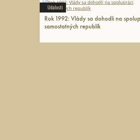
Udalosti
Rok 1992: Vlády sa dohodli na spolup
samostatných republík