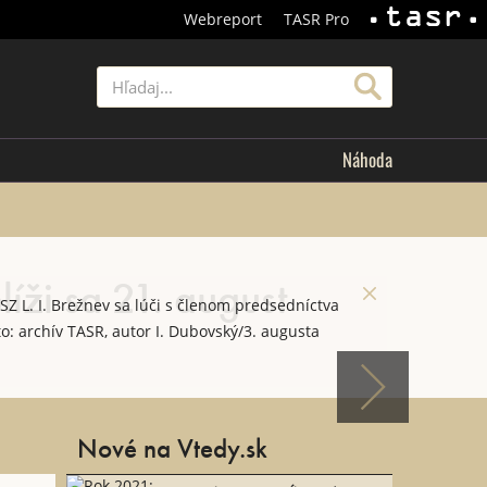
Webreport
TASR Pro
TASR
Hľadať
Náhoda
líži sa 21. august
Z L. I. Brežnev sa lúči s členom predsedníctva
o: archív TASR, autor I. Dubovský/3. augusta
Nové na Vtedy.sk