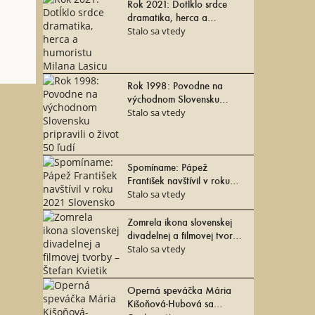
Rok 2021: Dotĺklo srdce
dramatika, herca a
Ústava Slovenskej republiky má 30 rokov
humoristu Milana Lasicu
Stalo sa vtedy
Rok 1998: Povodne na
východnom Slovensku
pripravili o život 50 ľudí
Stalo sa vtedy
Spomíname: Pápež
František navštívil v roku
2021 Slovensko
Stalo sa vtedy
Zomrela ikona slovenskej
divadelnej a filmovej tvorby
– Štefan Kvietik
Stalo sa vtedy
Operná speváčka Mária
Kišoňová-Hubová sa