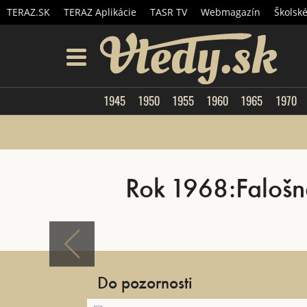
TERAZ.SK
TERAZ Aplikácie
TASR TV
Webmagazín
Školsk
Vtedy.
menu
1945
1950
1955
1960
1965
1970
Rok 1968:Falošné 
Do pozornosti