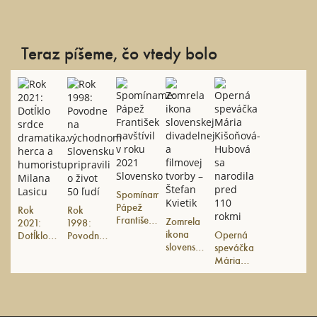
Teraz píšeme, čo vtedy bolo
Spomíname:
Pápež
Rok
Rok
František
Zomrela
2021:
1998:
navštívil v
ikona
Operná
Dotĺklo
Povodne
roku
slovenskej
speváčka
srdce
na
2021
divadelnej
Mária
dramatika,
východnom
Slovensko
a filmovej
Kišoňová-
herca a
Slovensku
tvorby –
Hubová
humoristu
pripravili
Štefan
sa
Milana
o život
Kvietik
narodila
Lasicu
50 ľudí