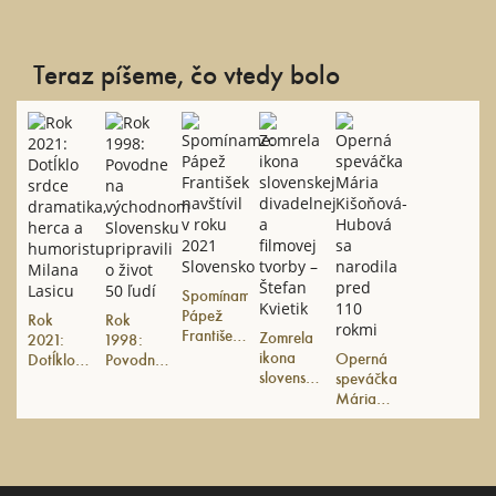
Teraz píšeme, čo vtedy bolo
Spomíname:
Pápež
Rok
Rok
František
Zomrela
2021:
1998:
navštívil v
ikona
Operná
Dotĺklo
Povodne
roku
slovenskej
speváčka
srdce
na
2021
divadelnej
Mária
dramatika,
východnom
Slovensko
a filmovej
Kišoňová-
herca a
Slovensku
tvorby –
Hubová
humoristu
pripravili
Štefan
sa
Milana
o život
Kvietik
narodila
Lasicu
50 ľudí