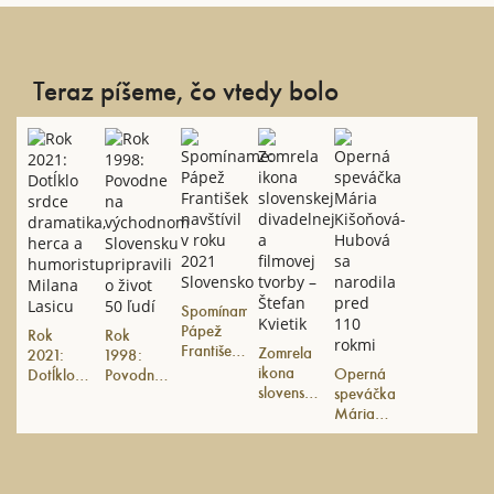
Teraz píšeme, čo vtedy bolo
Spomíname:
Pápež
Rok
Rok
František
Zomrela
2021:
1998:
navštívil v
ikona
Operná
Dotĺklo
Povodne
roku
slovenskej
speváčka
srdce
na
2021
divadelnej
Mária
dramatika,
východnom
Slovensko
a filmovej
Kišoňová-
herca a
Slovensku
tvorby –
Hubová
humoristu
pripravili
Štefan
sa
Milana
o život
Kvietik
narodila
Lasicu
50 ľudí