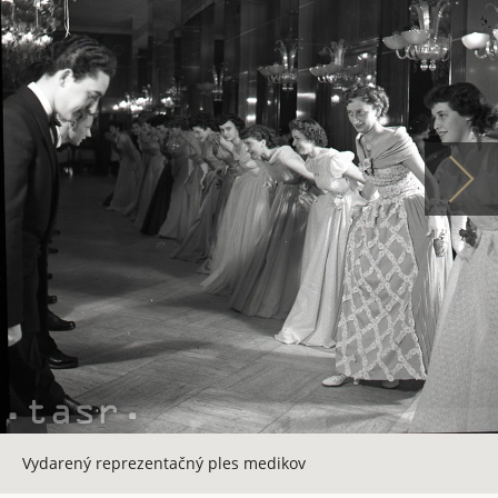
Vydarený reprezentačný ples medikov