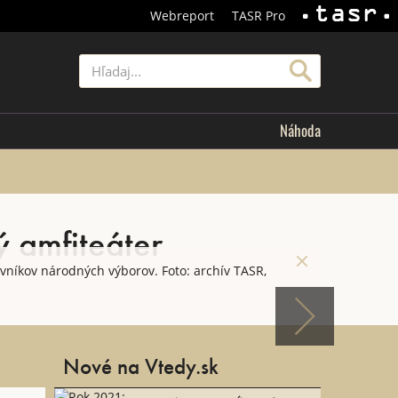
Webreport
TASR Pro
TASR
Hľadať
Náhoda
ý amfiteáter
vníkov národných výborov. Foto: archív TASR,
Nové na Vtedy.sk