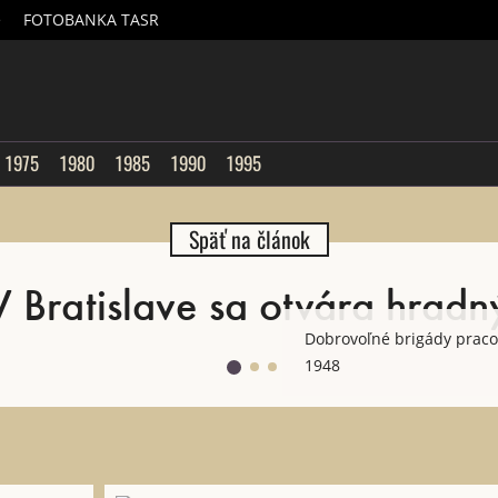
é
FOTOBANKA TASR
sk
1975
1980
1985
1990
1995
Späť na článok
 Bratislave sa otvára hradn
Dobrovoľné brigády praco
1948