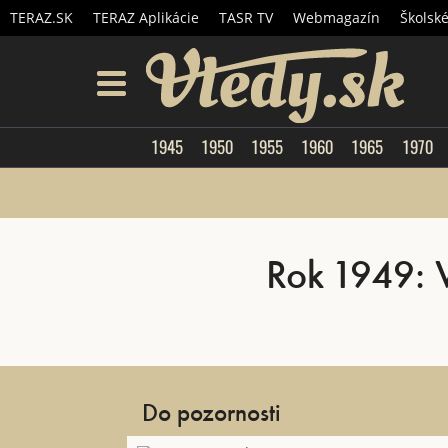
TERAZ.SK
TERAZ Aplikácie
TASR TV
Webmagazín
Školsk
Vtedy.
menu
1945
1950
1955
1960
1965
1970
Rok 1949: V
Do pozornosti