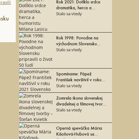
Rok 2021: Dotĺklo srdce
dramatika, herca a
humoristu Milana Lasicu
Stalo sa vtedy
nsku
Rok 1998: Povodne na
východnom Slovensku
pripravili o život 50 ľudí
Stalo sa vtedy
Spomíname: Pápež
František navštívil v roku
2021 Slovensko
Stalo sa vtedy
Zomrela ikona slovenskej
divadelnej a filmovej tvorby
– Štefan Kvietik
Stalo sa vtedy
Operná speváčka Mária
Kišoňová-Hubová sa