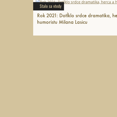
Stalo sa vtedy
Rok 2021: Dotĺklo srdce dramatika, h
humoristu Milana Lasicu