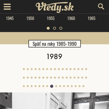
Vtedy.sk
menu
1945
1950
1955
1960
1965
Späť na roky 1985-1990
1989