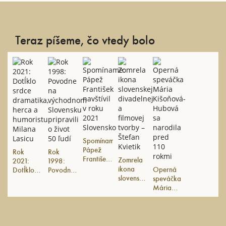
Teraz píšeme, čo vtedy bolo
Spomíname:
Pápež
Rok
Rok
František
Zomrela
2021:
1998:
navštívil v
ikona
Operná
Dotĺklo
Povodne
roku
slovenskej
speváčka
srdce
na
2021
divadelnej
Mária
dramatika,
východnom
Slovensko
a filmovej
Kišoňová-
herca a
Slovensku
tvorby –
Hubová
humoristu
pripravili
Štefan
sa
Milana
o život
Kvietik
narodila
Lasicu
50 ľudí