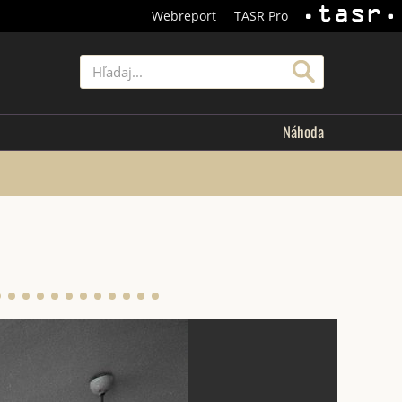
Webreport
TASR Pro
TASR
Hľadať
Náhoda