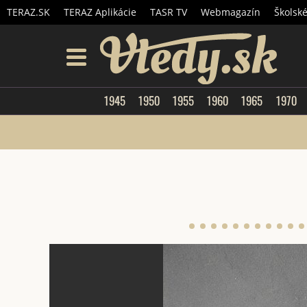
TERAZ.SK
TERAZ Aplikácie
TASR TV
Webmagazín
Školsk
Vtedy.
menu
1945
1950
1955
1960
1965
1970