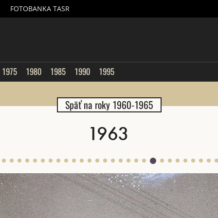
é
FOTOBANKA TASR
sk
1975
1980
1985
1990
1995
Späť na roky 1960-1965
1963