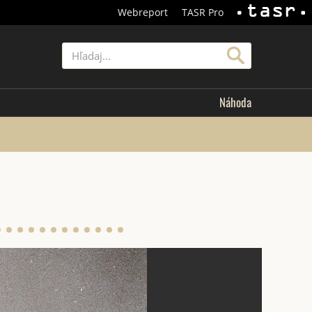
Webreport
TASR Pro
TASR
Hľadať
Náhoda