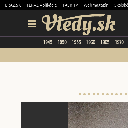
TERAZ.SK
TERAZ Aplikácie
TASR TV
Webmagazín
Školsk
Vtedy.
menu
1945
1950
1955
1960
1965
1970